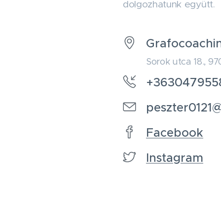
dolgozhatunk együtt.
Grafocoachi
Sorok utca 18., 9
+363047955
peszter0121
Facebook
Instagram