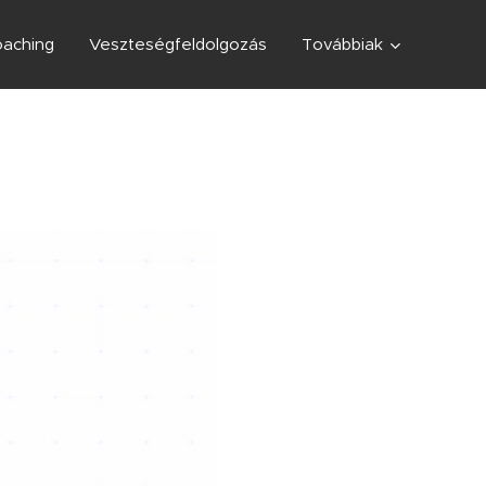
aching
Veszteségfeldolgozás
Továbbiak