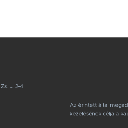
Zs. u. 2-4
Az érintett által megad
kezelésének célja a kap