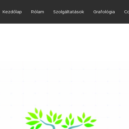
Kezdőlap
Rólam
Szolgáltatások
Grafológia
Co