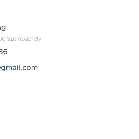
ng
700 Szombathely
86
@gmail.com