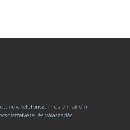
ott név, telefonszám és e-mail cím
csolatfelvétel és válaszadás.