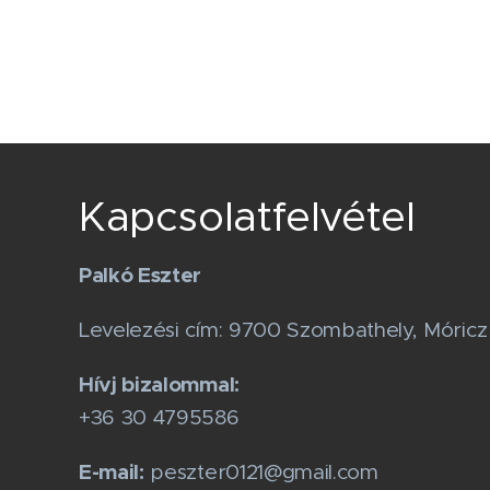
Kapcsolatfelvétel
Palkó Eszter
Levelezési cím: 9700 Szombathely, Móricz 
Hívj bizalommal:
+36 30 4795586
E-mail:
peszter0121@gmail.com